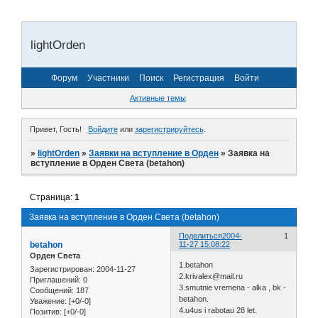
lightOrden
Форум
Участники
Поиск
Регистрация
Войти
Активные темы
Привет, Гость!
Войдите
или
зарегистрируйтесь
.
»
lightOrden
»
Заявки на вступление в Орден
»
Заявка на
вступление в Орден Света (betahon)
Страница:
1
Заявка на вступление в Орден Света (betahon)
Поделиться
2004-
1
betahon
11-27 15:08:22
Орден Света
1.betahon
Зарегистрирован
: 2004-11-27
2.krivalex@mail.ru
Приглашений:
0
3.smutnie vremena - alka , bk -
Сообщений:
187
betahon.
Уважение:
[+0/-0]
4.u4us i rabotau 28 let.
Позитив:
[+0/-0]