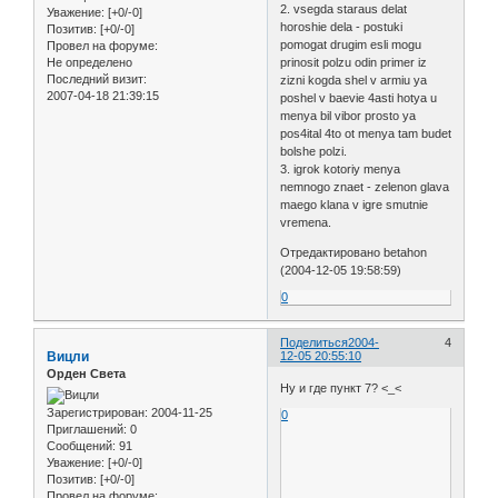
2. vsegda staraus delat
Уважение:
[+0/-0]
horoshie dela - postuki
Позитив:
[+0/-0]
pomogat drugim esli mogu
Провел на форуме:
Не определено
prinosit polzu odin primer iz
Последний визит:
zizni kogda shel v armiu ya
2007-04-18 21:39:15
poshel v baevie 4asti hotya u
menya bil vibor prosto ya
pos4ital 4to ot menya tam budet
bolshe polzi.
3. igrok kotoriy menya
nemnogo znaet - zelenon glava
maego klana v igre smutnie
vremena.
Отредактировано betahon
(2004-12-05 19:58:59)
0
Поделиться
2004-
4
Вицли
12-05 20:55:10
Орден Света
Ну и где пункт 7? <_<
Зарегистрирован
: 2004-11-25
0
Приглашений:
0
Сообщений:
91
Уважение:
[+0/-0]
Позитив:
[+0/-0]
Провел на форуме: