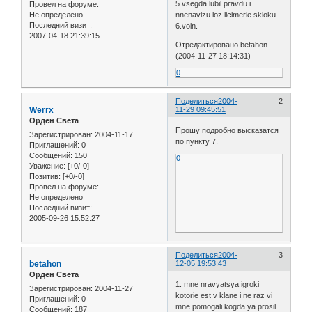
5.vsegda lubil pravdu i
Провел на форуме:
Не определено
nnenavizu loz licimerie skloku.
Последний визит:
6.voin.
2007-04-18 21:39:15
Отредактировано betahon
(2004-11-27 18:14:31)
0
Поделиться
2004-
2
Werrx
11-29 09:45:51
Орден Света
Прошу подробно высказатся
Зарегистрирован
: 2004-11-17
по пункту 7.
Приглашений:
0
Сообщений:
150
0
Уважение:
[+0/-0]
Позитив:
[+0/-0]
Провел на форуме:
Не определено
Последний визит:
2005-09-26 15:52:27
Поделиться
2004-
3
betahon
12-05 19:53:43
Орден Света
1. mne nravyatsya igroki
Зарегистрирован
: 2004-11-27
kotorie est v klane i ne raz vi
Приглашений:
0
mne pomogali kogda ya prosil.
Сообщений:
187