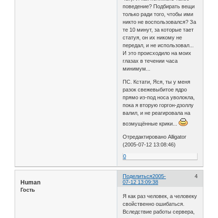
поведение? Подбирать вещи
только ради того, чтобы ими
никто не воспользовался? За
те 10 минут, за которые тает
статуя, он их никому не
передал, и не использовал...
И это происходило на моих
глазах в течении часа
минимум...
ПС. Кстати, Яся, ты у меня
разок свежевыбитое ядро
прямо из-под носа уволокла,
пока я вторую горгон-дзоллу
валил, и не реагировала на
возмущённые крики...
Отредактировано Alligator
(2005-07-12 13:08:46)
0
Поделиться
2005-
4
Human
07-12 13:09:38
Гость
Я как раз человек, а человеку
свойственно ошибаться.
Вследствие работы сервера,