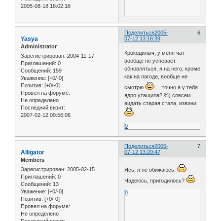
2005-08-18 18:02:16
Поделиться
2005-
6
Yasya
07-12 13:16:39
Administrator
Крокодилыч, у меня чат
Зарегистрирован
: 2004-11-17
вообще не успевает
Приглашений:
0
обновляться, я на него, кроме
Сообщений:
159
как на пагоде, вообще не
Уважение:
[+0/-0]
Позитив:
[+0/-0]
смотрю
... точно я у тебя
Провел на форуме:
ядро утащила? %) совсем
Не определено
видать старая стала, извини
Последний визит:
2007-02-12 09:56:06
0
Поделиться
2005-
7
Alligator
07-12 13:20:47
Members
Зарегистрирован
: 2005-02-15
Ясь, я не обижаюсь.
Приглашений:
0
Надеюсь, пригодилось?
Сообщений:
13
Уважение:
[+0/-0]
0
Позитив:
[+0/-0]
Провел на форуме:
Не определено