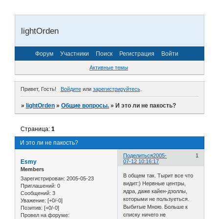
lightOrden
Форум
Участники
Поиск
Регистрация
Войти
Активные темы
Привет, Гость!
Войдите
или
зарегистрируйтесь
.
»
lightOrden
»
Общие вопросы.
»
И это ли не пакость?
Страница:
1
И это ли не пакость?
Поделиться
2005-
1
Esmy
07-12 10:16:17
Members
В общем так. Тырит все что
Зарегистрирован
: 2005-05-23
видит:) Нервные центры,
Приглашений:
0
ядра, даже кайен-дзоллы,
Сообщений:
3
которыми не пользуеться.
Уважение:
[+0/-0]
Выбитые Мною. Больше к
Позитив:
[+0/-0]
списку ничего не
Провел на форуме: