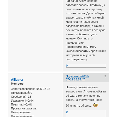
чат зачастую у меня не
работает совсем, поэтому , к
сожалению, не всегда вижу
что там пишут. Дроп собираю
вроде только с убитых мной
монстров (и чаще всего
раздаю на пагоде), а кайены
вечно там валяются без дела
- хотел собрать и сдать
монаху. Считаю это
проишествие
недоразумением, могу
компенсировать моральный и
материальный ущерб
пострадавшему.
0
Поделиться
2005-
5
Alligator
07-12 13:15:47
Members
Human, с моей стороны
Зарегистрирован
: 2005-02-15
вопрос снят. Я тоже пробовал
Приглашений:
0
её сдать монаху, но он не
Сообщений:
13
берёт... а статуя тает через
Уважение:
[+0/-0]
Позитив:
[+0/-0]
10 минут... обидно...
Провел на форуме:
0
Не определено
Последний визит: