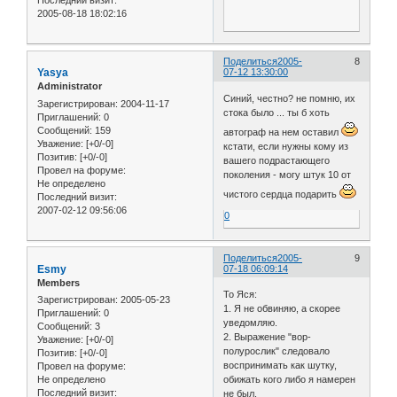
Последний визит:
2005-08-18 18:02:16
Поделиться
2005-
8
Yasya
07-12 13:30:00
Administrator
Синий, честно? не помню, их
Зарегистрирован
: 2004-11-17
стока было ... ты б хоть
Приглашений:
0
Сообщений:
159
автограф на нем оставил
Уважение:
[+0/-0]
кстати, если нужны кому из
Позитив:
[+0/-0]
вашего подрастающего
Провел на форуме:
поколения - могу штук 10 от
Не определено
чистого сердца подарить
Последний визит:
2007-02-12 09:56:06
0
Поделиться
2005-
9
Esmy
07-18 06:09:14
Members
То Яся:
Зарегистрирован
: 2005-05-23
1. Я не обвиняю, а скорее
Приглашений:
0
уведомляю.
Сообщений:
3
2. Выражение "вор-
Уважение:
[+0/-0]
полурослик" следовало
Позитив:
[+0/-0]
воспринимать как шутку,
Провел на форуме:
Не определено
обижать кого либо я намерен
Последний визит:
не был.