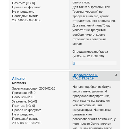
своих слов.
Позитив:
[+0/-0]
Для таких выражений как
Провел на форуме:
Не определено
"вор-полурослик" не
Последний визит:
требуется ничего, кроме
2007-02-12 09:56:06
отвратительного воспитания.
Для заявлений типа "буду
убивать" не требуется
вообще ничего, кроме
готовности к ответным
мерам.
Отредактировано Yasya
(2005-07-12 15:01:30)
0
Поделиться
2005-
3
Alligator
07-12 13:02:19
Members
Human подобрал выбитую
Зарегистрирован
: 2005-02-15
мной статую дзоллы. И
Приглашений:
0
продолжал подбирать их,
Сообщений:
13
хотя сам не пользовался,
Уважение:
[+0/-0]
чем активно мешал
Позитив:
[+0/-0]
окружающим. На попытки
Провел на форуме:
Не определено
связаться не
Последний визит:
реагировал(хотя возможно, у
2005-08-18 18:02:16
него просто был отключен
чат). И как понимать такое