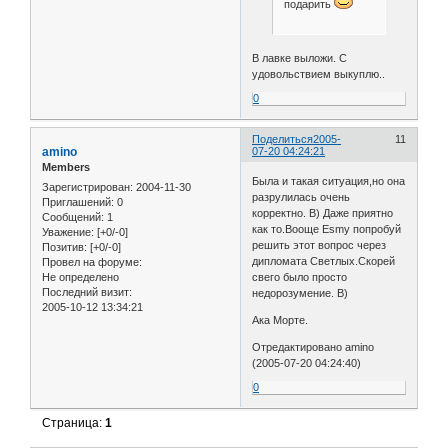
подарить
В лавке выложи. С
удовольствием выкуплю..
0
Поделиться
2005-
11
amino
07-20 04:24:21
Members
Была и такая ситуация,но она
Зарегистрирован
: 2004-11-30
разрулилась очень
Приглашений:
0
корректно. B) Даже приятно
Сообщений:
1
как то.Вооще Esmy попробуй
Уважение:
[+0/-0]
решить этот вопрос через
Позитив:
[+0/-0]
дипломата Светлых.Скорей
Провел на форуме:
Не определено
свего было просто
Последний визит:
недорозумение. B)
2005-10-12 13:34:21
Ака Морте.
Отредактировано amino
(2005-07-20 04:24:40)
0
Страница:
1