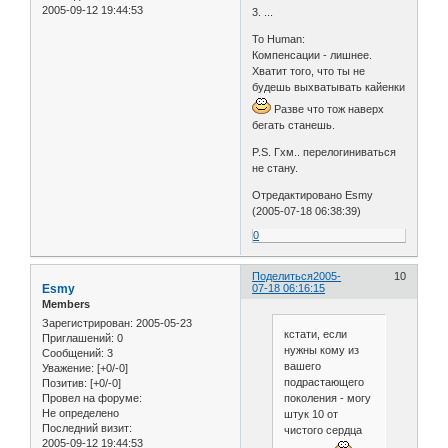
2005-09-12 19:44:53
3. ...
То Human:
Компенсации - лишнее.
Хватит того, что ты не
будешь выхватывать кайенки
Разве что тож наверх
бегать станешь.
P.S. Гхм.. перелогиниваться
не стану.
Отредактировано Esmy
(2005-07-18 06:38:39)
0
Поделиться
2005-
10
Esmy
07-18 06:16:15
Members
Зарегистрирован
: 2005-05-23
кстати, если
Приглашений:
0
нужны кому из
Сообщений:
3
вашего
Уважение:
[+0/-0]
подрастающего
Позитив:
[+0/-0]
поколения - могу
Провел на форуме:
Не определено
штук 10 от
Последний визит:
чистого сердца
2005-09-12 19:44:53