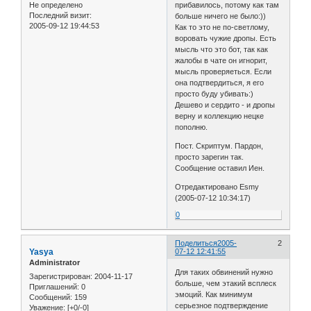
Не определено
прибавилось, потому как там
Последний визит:
больше ничего не было:))
2005-09-12 19:44:53
Как то это не по-светлому,
воровать чужие дропы. Есть
мысль что это бот, так как
жалобы в чате он игнорит,
мысль проверяеться. Если
она подтвердиться, я его
просто буду убивать:)
Дешево и сердито - и дропы
верну и коллекцию нецке
пополню.
Пост. Скриптум. Пардон,
просто зарегин так.
Сообщение оставил Иен.
Отредактировано Esmy
(2005-07-12 10:34:17)
0
Поделиться
2005-
2
Yasya
07-12 12:41:55
Administrator
Для таких обвинений нужно
Зарегистрирован
: 2004-11-17
больше, чем этакий всплеск
Приглашений:
0
эмоций. Как минимум
Сообщений:
159
серьезное подтверждение
Уважение:
[+0/-0]