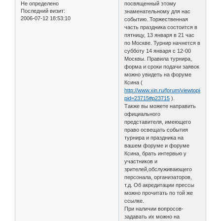
Не определено
посвященный этому
Последний визит:
знаменательному для нас
2006-07-12 18:53:10
событию. Торжественная
часть праздника состоится в
пятницу, 13 января в 21 час
по Москве. Турнир начнется в
субботу 14 января с 12-00
Москвы. Правила турнира,
форма и сроки подачи заявок
можно увидеть на форуме
Ксина (
http://www.xin.ru/forum/viewtopic.php?
pid=23715#p23715
).
Также вы можете направить
официального
представителя, имеющего
право освещать события
турнира и праздника на
вашем форуме и форуме
Ксина, брать интервью у
участников и
зрителей,обслуживающего
персонала, организаторов,
т.д. Об акредитации прессы
можно прочитать по той же
ссылке.
При наличии вопросов-
задавать их можно на