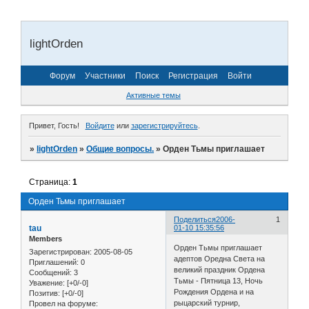
lightOrden
Форум
Участники
Поиск
Регистрация
Войти
Активные темы
Привет, Гость!
Войдите
или
зарегистрируйтесь
.
»
lightOrden
»
Общие вопросы.
»
Орден Тьмы приглашает
Страница:
1
Орден Тьмы приглашает
Поделиться
2006-
1
tau
01-10 15:35:56
Members
Орден Тьмы приглашает
Зарегистрирован
: 2005-08-05
адептов Оредна Света на
Приглашений:
0
великий праздник Ордена
Сообщений:
3
Тьмы - Пятница 13, Ночь
Уважение:
[+0/-0]
Рождения Ордена и на
Позитив:
[+0/-0]
рыцарский турнир,
Провел на форуме: