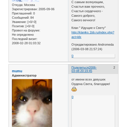
С самым волнующим,
Откуда:
Москва
Счастья вам прочного,
Зарегистрирован
: 2005-09-06
Счастья сердечного -
Приглашений:
0
Самого доброго,
Сообщений:
84
Самого вечного!
Уважение:
[+0/-0]
Позитив:
[+0/-0]
Клан " Идущие к Свету"
Провел на форуме:
http://klaniks.1bb.ru/index.php?
Не определено
act=idx
Последний визит:
2008-02-28 01:03:32
Отредактировано Andromeda
(2006-03-08 21:57:24)
0
Поделиться
2006-
2
mumu
03-08 20:19:45
Администратор
от имени всех девушек
Ордена Света, благодарю!
0