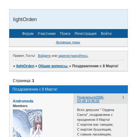
lightOrden
Форум
Участники
Поиск
Регистрация
Войти
Активные темы
Привет, Гость!
Войдите
или
зарегистрируйтесь
.
»
lightOrden
»
Общие вопросы.
»
Поздравление с 8 Марта!
Страница:
1
Поздравление с 8 Марта!
Поделиться
2006-
1
Andromeda
03-08 19:46:05
Members
Всех девушек " Ордена
Света" ,поздравляем с
праздником 8 Марта!
С мартом вас тающим,
С мартом бушующим,
С самым ласкающим,