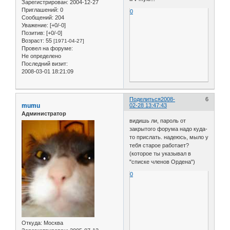
Зарегистрирован
: 2004-12-27
Приглашений:
0
0
Сообщений:
204
Уважение:
[+0/-0]
Позитив:
[+0/-0]
Возраст:
55
[1971-04-27]
Провел на форуме:
Не определено
Последний визит:
2008-03-01 18:21:09
Поделиться
2008-
6
mumu
02-28 13:47:43
Администратор
видишь ли, пароль от
закрытого форума надо куда-
то прислать. надеюсь, мыло у
тебя старое работает?
(которое ты указывал в
"списке членов Ордена")
0
Откуда:
Москва