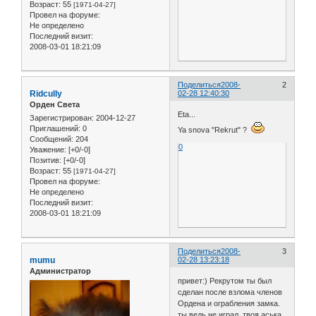
Возраст:
55
[1971-04-27]
Провел на форуме:
Не определено
Последний визит:
2008-03-01 18:21:09
Поделиться
2008-
2
Ridcully
02-28 12:40:30
Орден Света
Eta...
Зарегистрирован
: 2004-12-27
Приглашений:
0
Ya snova "Rekrut" ?
Сообщений:
204
0
Уважение:
[+0/-0]
Позитив:
[+0/-0]
Возраст:
55
[1971-04-27]
Провел на форуме:
Не определено
Последний визит:
2008-03-01 18:21:09
Поделиться
2008-
3
mumu
02-28 13:23:18
Администратор
привет:) Рекрутом ты был
сделан после взлома членов
Ордена и ограбления замка.
ты ведь не играл. твоя аська