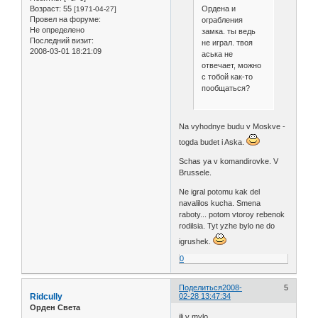
Ордена и
Возраст:
55
[1971-04-27]
Провел на форуме:
ограбления
Не определено
замка. ты ведь
Последний визит:
не играл. твоя
2008-03-01 18:21:09
аська не
отвечает, можно
с тобой как-то
пообщаться?
Na vyhodnye budu v Moskve -
togda budet i Aska.
Schas ya v komandirovke. V
Brussele.
Ne igral potomu kak del
navalilos kucha. Smena
raboty... potom vtoroy rebenok
rodilsia. Tyt yzhe bylo ne do
igrushek.
0
Поделиться
2008-
5
Ridcully
02-28 13:47:34
Орден Света
ili v mylo...