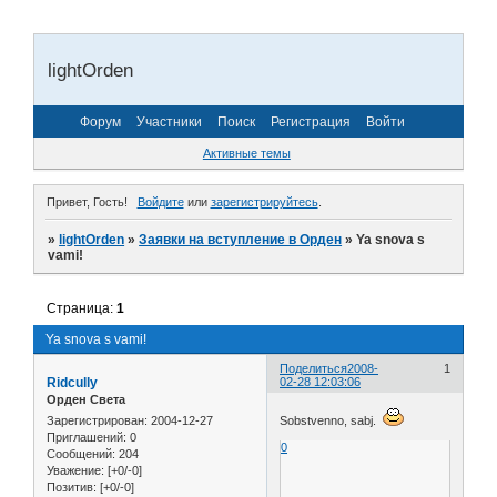
lightOrden
Форум
Участники
Поиск
Регистрация
Войти
Активные темы
Привет, Гость!
Войдите
или
зарегистрируйтесь
.
»
lightOrden
»
Заявки на вступление в Орден
»
Ya snova s
vami!
Страница:
1
Ya snova s vami!
Поделиться
2008-
1
Ridcully
02-28 12:03:06
Орден Света
Зарегистрирован
: 2004-12-27
Sobstvenno, sabj.
Приглашений:
0
0
Сообщений:
204
Уважение:
[+0/-0]
Позитив:
[+0/-0]