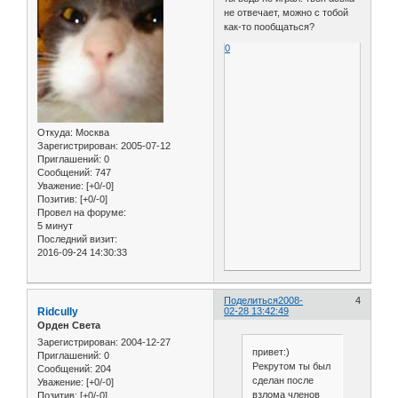
не отвечает, можно с тобой
как-то пообщаться?
0
Откуда:
Москва
Зарегистрирован
: 2005-07-12
Приглашений:
0
Сообщений:
747
Уважение:
[+0/-0]
Позитив:
[+0/-0]
Провел на форуме:
5 минут
Последний визит:
2016-09-24 14:30:33
Поделиться
2008-
4
Ridcully
02-28 13:42:49
Орден Света
Зарегистрирован
: 2004-12-27
привет:)
Приглашений:
0
Рекрутом ты был
Сообщений:
204
сделан после
Уважение:
[+0/-0]
взлома членов
Позитив:
[+0/-0]