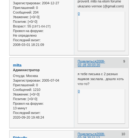
proveril. mtlo na etom forume
Зарегистрирован
: 2004-12-27
ukazano vernoe (@gmail.com)
Приглашений:
0
Сообщений:
204
0
Уважение:
[+0/-0]
Позитив:
[+0/-0]
Возраст:
55
[1971-04-27]
Провел на форуме:
Не определено
Последний визит:
2008-03-01 18:21:09
Поделиться
2008-
9
milta
02-28 20:03:20
Администратор
я тебе письма с 2 разных
Откуда:
Москва
ящиков заслала.. дошло хоть
Зарегистрирован
: 2005-07-04
что-то?
Приглашений:
0
Сообщений:
1210
0
Уважение:
[+0/-0]
Позитив:
[+0/-0]
Провел на форуме:
13 минут
Последний визит:
2020-09-20 19:48:24
Поделиться
2008-
10
02-28 20:11:12