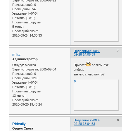
Зарегистрирован
: 2005-07-12
Приглашений:
0
Сообщений:
747
Уважение:
[+0/-0]
Позитив:
[+0/-0]
Провел на форуме:
5 минут
Последний визит:
2016-09-24 14:30:33
Поделиться
2008-
7
milta
02-28 14:08:39
Администратор
Откуда:
Москва
Привет
вэлкам бэк
Зарегистрирован
: 2005-07-04
онборд
Приглашений:
0
так что с мылом-то?
Сообщений:
1210
0
Уважение:
[+0/-0]
Позитив:
[+0/-0]
Провел на форуме:
13 минут
Последний визит:
2020-09-20 19:48:24
Поделиться
2008-
8
Ridcully
02-28 18:04:53
Орден Света