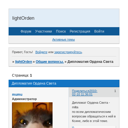
lightOrden
Форум
Участники
Поиск
Регистрация
Войти
Активные темы
Привет, Гость!
Войдите
или
зарегистрируйтесь
.
»
lightOrden
»
Общие вопросы.
»
Дипломатия Ордена Света
Страница:
1
Дипломатия Ордена Света
Поделиться
2010-
1
mumu
02-10 11:36:01
Администратор
Дипломат Ордена Света -
milta
по всем дипломатическим
вопросам обращаться к ней в
Ксине, либо в этой теме.
0